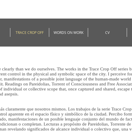
TRACE CROP OFF
WORDS ON WORK
CV
learly than we do ourselves. The works in the Trace Crop Off series b
arent control in the physical and symbolic space of the city. I perceive f
der, manifestations of a possible joint language of the human-made world
it. Readings on Pareidolias, Torrent of Consciousness and Free Associati
individual or collective scope that, once captured and shared, escape th
nd asepsis.
s claramente que nosotros mismos. Los trabajos de la serie Trace Crop
ontrol aparente en el espacio físico y simbólico de la ciudad. Percibo fo
onado, manifestaciones de un posible lenguaje conjunto del mundo de fac
condicionan o completan. Lecturas a propósito de Pareidolias, Torrente de
minan revelando significados de alcance individual o colectivo que, una 