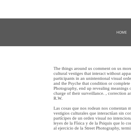
HOME
The things around us comment on us more c
cultural vestiges that interact without app
participants in an unintentional visual or
and the Psyche that condition or complete 
Photography, end up revealing meanings of 
charge of their surveillance. , correction a
R.W.
Las cosas que nos rodean nos comentan má
vestigios culturales que interactúan sin c
partícipes de un orden visual no intenci
leyes de la Física y de la Psiquis que lo 
al ejercicio de la Street Photography, ter